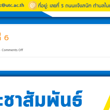
่ 6
Comments Off