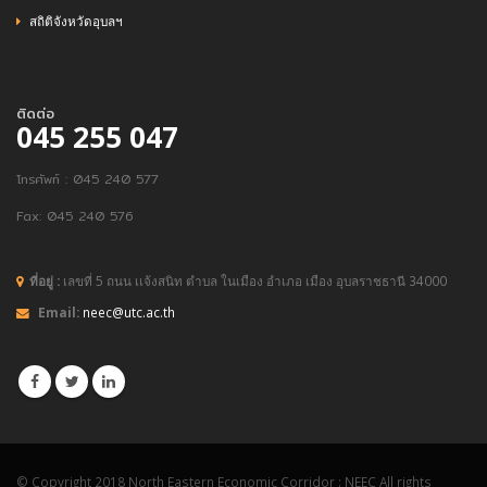
สถิติจังหวัดอุบลฯ
ติดต่อ
045 255 047
โทรศัพท์ : 045 240 577
Fax: 045 240 576
ที่อยู่ :
เลขที่ 5 ถนน เเจ้งสนิท ตำบล ในเมือง อำเภอ เมือง อุบลราชธานี 34000
Email:
neec@utc.ac.th
© Copyright 2018 North Eastern Economic Corridor : NEEC All rights