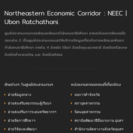
Northeastern Economic Corridor : NEEC |
Ubon Ratchathani.
ศูนย์ประสานงานการผลิตเเละพัฒนากำลังคนอาชีวศึกษา ภาคตะวันออกเฉียงเหนือ
ตอนล่าง 2
เป็นศูนย์ประสานงานเเละให้บริการข้อมูลเกี่ยวกับการผลิตเเละพัฒนา
กำลังคนอาชีวศึกษา ภายใน 4 จังหวัด ได้เเก่ จังหวัดอุบลราชธานี จังหวัดศรีสะเกษ
จังหวัดอำนาจเจริญ เเละ จังหวัดยโสธร
ฝ่ายต่างๆ ในศูนย์ประสานงานฯ
หน่วยงานภาคเอกชนที่เกี่ยวข้อง
ฝ่ายข้อมูลกลาง
หอการค้าจังหวัด
ฝ่ายส่งเสริมสมรรถนะผู้เรียนฯ
สภาอุตสาหกรรม
ฝ่ายส่งเสริมการระดมทรัพยากรฯ
นิคมอุตสาหกรรม
ฝ่ายจัดการศึกษาฯ
สถาบันพัฒนาฝีมือเเรงงาน อุบลฯ
ฝ่ายวิจัยเเละพัฒนา
สำนักงานจัดหางานจังหวัดอุบลฯ