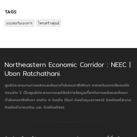
TAGS
แบบฟอร์มเอกสาร
โครงสร้างศูนย์
Northeastern Economic Corridor : NEEC |
Ubon Ratchathani.
ศูนย์ประสานงานการผลิตเเละพัฒนากำลังคนอาชีวศึกษา ภาคตะวันออกเฉียงเหนือ
ตอนล่าง 2
เป็นศูนย์ประสานงานเเละให้บริการข้อมูลเกี่ยวกับการผลิตเเละพัฒนา
กำลังคนอาชีวศึกษา ภายใน 4 จังหวัด ได้เเก่ จังหวัดอุบลราชธานี จังหวัดศรีสะเกษ
จังหวัดอำนาจเจริญ เเละ จังหวัดยโสธร